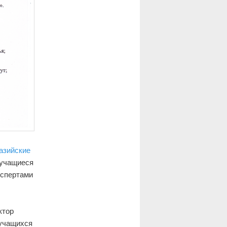
азийские
 учащиеся
кспертами
ктор
 учащихся