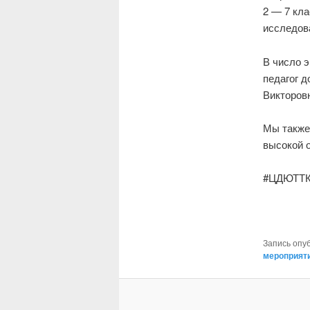
2 — 7 кл
исследов
В число 
педагог 
Викторов
Мы также
высокой 
#ЦДЮТТК
Запись опу
мероприят