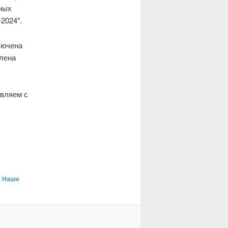
ных
2024″.
лючена
лена
авляем с
,
Наши