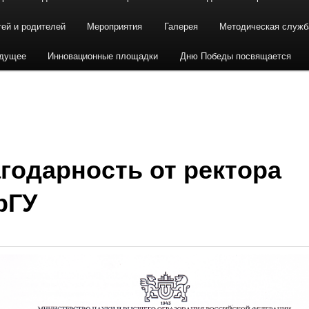
тей и родителей
Мероприятия
Галерея
Методическая служб
удущее
Инновационные площадки
Дню Победы посвящается
годарность от ректора
рГУ