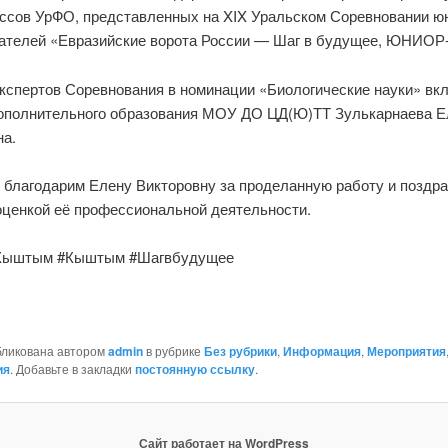
ассов УрФО, представленных на XIX Уральском Соревновании ю
ателей «Евразийские ворота России — Шаг в будущее, ЮНИОР-
экспертов Соревнования в номинации «Биологические науки» вк
дополнительного образования МОУ ДО ЦД(Ю)ТТ Зулькарнаева Е
на.
 благодарим Елену Викторовну за проделанную работу и поздр
оценкой её профессиональной деятельности.
ыштым #Кыштым #Шагвбудущее
бликована автором
admin
в рубрике
Без рубрики
,
Информация
,
Мероприятия
ия
. Добавьте в закладки
постоянную ссылку
.
Сайт работает на WordPress