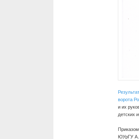
Результа
ворота Р
и их руко
детских 
Приказом 
ЮУрГУ А.