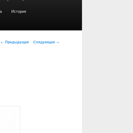
а
История
Навигация по записям
←
Предыдущая
Следующая
→