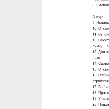
8. Сдавай
А еще:
9. Испол
10. Отка
11. Выклю
12. Вмест
сумку-шо
13. Для 
пакет
14. Сдав
15. Откаж
16. Откаж
атрибути
17. Выбир
18. Практ
19. Участ
20. Подд