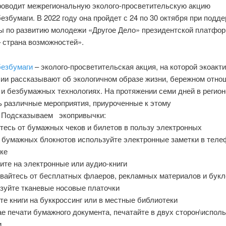
роводит межрегиональную эколого-просветительскую акцию
збумаги. В 2022 году она пройдет с 24 по 30 октября при подд
ы по развитию молодежи «Другое Дело» президентской платф
 страна возможностей».
езбумаги
– эколого-просветительская акция, на которой экоакт
сии рассказывают об экологичном образе жизни, бережном отно
 и безбумажных технологиях. На протяжении семи дней в регион
ь различные мероприятия, приуроченные к этому
 Подсказываем экопривычки:
тесь от бумажных чеков и билетов в пользу электронных
о бумажных блокнотов используйте электронные заметки в теле
ке
ите на электронные или аудио-книги
ывайтесь от бесплатных флаеров, рекламных материалов и букл
ьзуйте тканевые носовые платочки
те книги на буккроссинг или в местные библиотеки
ае печати бумажного документа, печатайте в двух сторон\испол
и