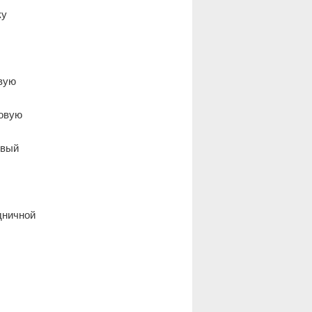
ку
вую
зовую
овый
дничной