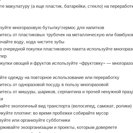
те макулатуру (а еще пластик, батарейки, стекло) на переработ
ьзуйте многоразовую бутылку\термос для напитков
житесь от пластиковых трубочек на металлическую или бамбуко
чайте воду, кода чистите зубы
о очередной покупки пластикового пакета используйте многора
пер
покупки овощей и фруктов используйте «фруктовку» — многораз
айте одежду на повторное использование или переработку
итесь от одноразовой посуду в пользу многоразовой
итесь от мишуры, шариков, серпантина и прочей ненужной праз
ки
айте экологичный вид транспорта (велосипед, самокат, ролики)
икуйте плоггинг: во время пробежки собирайте мусор
вуйте или организуйте субботники
ерживайте экоорганизации и проекты, которым доверяете