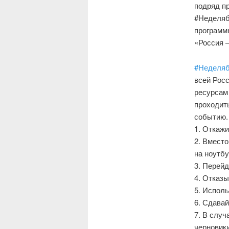
подряд п
#Неделябе
программ
«Россия –
#Неделяб
всей Рос
ресурсам
проходит
событию.
1. Откажи
2. Вмест
на ноутбу
3. Перейд
4. Отказ
5. Испол
6. Сдавай
7. В случ
черновик