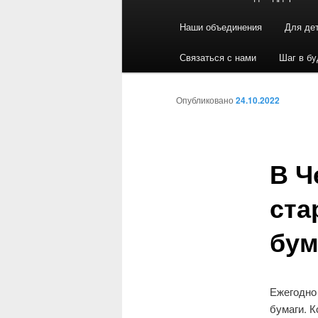
Наши объединения
Для де
Связаться с нами
Шаг в б
Опубликовано
24.10.2022
В Ч
ста
бум
Ежегодно 
бумаги. 