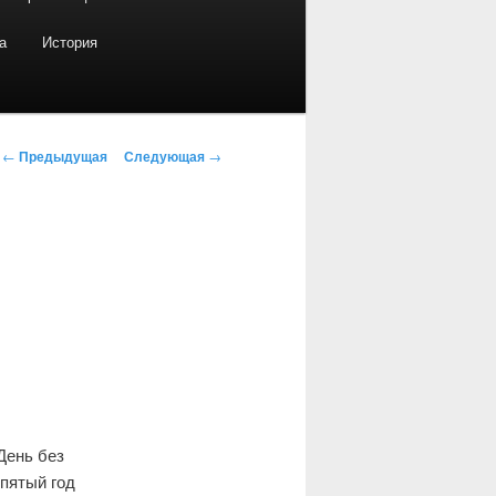
а
История
Навигация по записям
←
Предыдущая
Следующая
→
День без
пятый год