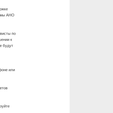
ержке
ормы АНО
ивисты по
шении к
е будут
фоне или
етов
ьзуйте