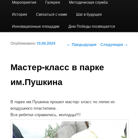
Мероприятия
Галерея
Методическая служба
История
Связаться с нами
Шаг в будущее
Инновационные площадки
Дню Победы посвящается
Опубликовано
10.06.2024
Навигация по записям
←
Предыдущая
Следующая
→
Мастер-класс в парке
им.Пушкина
В парке им.Пушкина прошел мастер- класс по лепке из
воздушного пластилина .
Все ребятки справились, молодцы!!!!