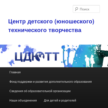
Поис
Центр детского (юношеского)
технического творчества
Главное меню
Главная
Перейти к основному содержимому
Перейти к дополнительному содержимому
Фонд поддержки и развития дополнительного образования
Сведения об образовательной организации
Наши объединения
Для детей и родителей