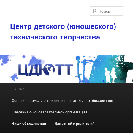
Поис
Центр детского (юношеского)
технического творчества
Главное меню
Главная
Перейти к основному содержимому
Перейти к дополнительному содержимому
Фонд поддержки и развития дополнительного образования
Сведения об образовательной организации
Наши объединения
Для детей и родителей