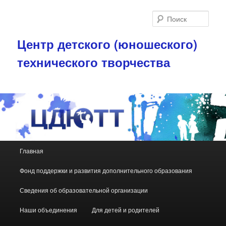
Поис
Центр детского (юношеского)
технического творчества
Главное меню
Главная
Перейти к основному содержимому
Перейти к дополнительному содержимому
Фонд поддержки и развития дополнительного образования
Сведения об образовательной организации
Наши объединения
Для детей и родителей