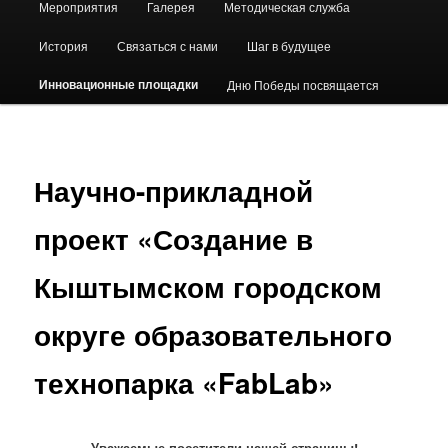
Мероприятия
Галерея
Методическая служба
История
Связаться с нами
Шаг в будущее
Инновационные площадки
Дню Победы посвящается
Научно-прикладной
проект «Создание в
Кыштымском городском
округе образовательного
технопарка «FabLab»
Уважаемые посетители нашей страницы!